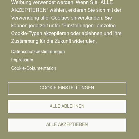
Werbung verwendet werden. Wenn Sie "ALLE
AKZEPTIEREN" wählen, erklären Sie sich mit der
Verwendung aller Cookies einverstanden. Sie
können jederzeit unter "Einstellungen" einzelne
Pfadnavigation
Stadt | Rathaus | Familie
Rathaus
Ordnungsamt
Cookie-Typen akzeptieren oder ablehnen und Ihre
Zustimmung für die Zukunft widerrufen.
Vorlesen
Datenschutzbestimmungen
Impressum
Bürgerservice von A-Z
Cookie-Dokumentation
A
Ä
B
C
D
E
F
G
H
I
J
K
L
M
N
COOKIE-EINSTELLUNGEN
O
Ö
P
Q
R
S
T
U
Ü
V
W
X
Y
Z
ALLE ABLEHNEN
Alle Leistungen
ALLE AKZEPTIEREN
Das amtliche Liegenschaftskataster (Liegenschaftsbuch,