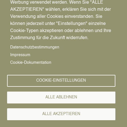
Werbung verwendet werden. Wenn Sie "ALLE
AKZEPTIEREN" wählen, erklären Sie sich mit der
Verwendung aller Cookies einverstanden. Sie
können jederzeit unter "Einstellungen" einzelne
Pfadnavigation
Stadt | Rathaus | Familie
Rathaus
Ordnungsamt
Cookie-Typen akzeptieren oder ablehnen und Ihre
Zustimmung für die Zukunft widerrufen.
Bürgerservice
Vorlesen
Datenschutzbestimmungen
Impressum
Bürgerservice von A-Z
Cookie-Dokumentation
A
Ä
B
C
D
E
F
G
H
I
J
K
L
M
N
COOKIE-EINSTELLUNGEN
O
Ö
P
Q
R
S
T
U
Ü
V
W
X
Y
Z
ALLE ABLEHNEN
Eintrag wurde nicht gefunden!
Alle Leistungen
ALLE AKZEPTIEREN