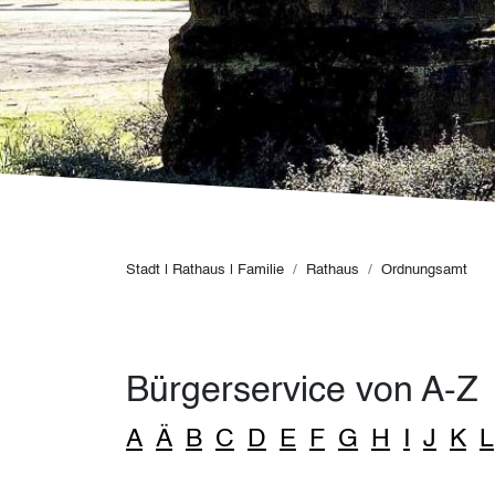
Pfadnavigation
Stadt | Rathaus | Familie
Rathaus
Ordnungsamt
Bürgerservice von A-Z
A
Ä
B
C
D
E
F
G
H
I
J
K
L