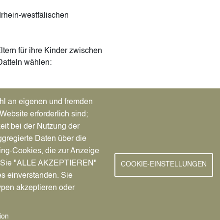
drhein-westfälischen
tern für ihre Kinder zwischen
Datteln wählen:
hl an eigenen und fremden
eln
Website erforderlich sind;
von der Grundschule eine
eit bei der Nutzung der
sprochen, die für die weitere
gregierte Daten über die
cheint. Außerdem erhalten die
ing-Cookies, die zur Anzeige
4-fach) zur Anmeldung an einer
nn Sie "ALLE AKZEPTIEREN"
COOKIE-EINSTELLUNGEN
r Sekundarstufe I.
es einverstanden. Sie
ypen akzeptieren oder
en erfolgen stets bei der
nd das Familienbuch oder eine
s sowie der Anmeldeschein (4-
ion