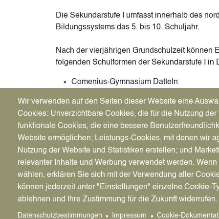
Die Sekundarstufe I umfasst innerhalb des nor
Bildungssystems das 5. bis 10. Schuljahr.
Nach der vierjährigen Grundschulzeit können El
folgenden Schulformen der Sekundarstufe I in 
Comenius-Gymnasium Datteln
Städtische Realschule
Wir verwenden auf den Seiten dieser Website eine Auswa
Wolfhelm-Gesamtschule, Teilstandort Datt
Cookies: Unverzichtbare Cookies, die für die Nutzung der 
Mit dem Halbjahreszeugnis der Klasse 4 wird 
funktionale Cookies, die eine bessere Benutzerfreundlichk
begründete Empfehlung für die Schulform ausge
Website ermöglichen; Leistungs-Cookies, mit denen wir ag
schulische Förderung des Kindes geeignet ers
Nutzung der Website und Statistiken erstellen; und Market
Erziehungsberechtigten einen Anmeldeschein (
relevanter Inhalte und Werbung verwendet werden. We
weiterführenden allgemeinbildenden Schule de
wählen, erklären Sie sich mit der Verwendung aller Cooki
können jederzeit unter "Einstellungen" einzelne Cookie-T
Die Anmeldungen zu den weiterführenden Schul
ablehnen und Ihre Zustimmung für die Zukunft widerrufen.
jeweiligen Schulleitung. Bei der Anmeldung si
Geburtsurkunde, das letzte Zeugnis des Kinde
Datenschutzbestimmungen
Impressum
Cookie-Dokumentat