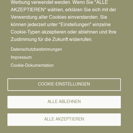
Werbung verwendet werden. Wenn Sie "ALLE
AKZEPTIEREN" wählen, erklären Sie sich mit der
Verwendung aller Cookies einverstanden. Sie
können jederzeit unter "Einstellungen" einzelne
Pfadnavigation
Stadt | Rathaus | Familie
Rathaus
Ordnungsamt
Cookie-Typen akzeptieren oder ablehnen und Ihre
Zustimmung für die Zukunft widerrufen.
Vorlesen
Datenschutzbestimmungen
Impressum
Bürgerservice von A-Z
Cookie-Dokumentation
A
Ä
B
C
D
E
F
G
H
I
J
K
L
M
N
COOKIE-EINSTELLUNGEN
O
Ö
P
Q
R
S
T
U
Ü
V
W
X
Y
Z
ALLE ABLEHNEN
Alle Leistungen
ALLE AKZEPTIEREN
Restmüllsäcke erhalten Sie gegen eine Gebühr von 5 Euro