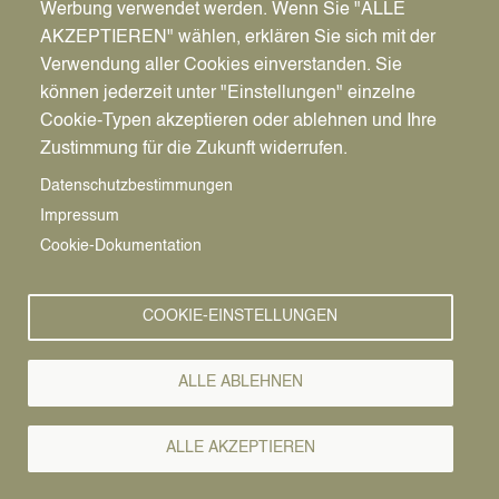
Werbung verwendet werden. Wenn Sie "ALLE
AKZEPTIEREN" wählen, erklären Sie sich mit der
Verwendung aller Cookies einverstanden. Sie
können jederzeit unter "Einstellungen" einzelne
Pfadnavigation
Stadt | Rathaus | Familie
Rathaus
Ordnungsamt
Cookie-Typen akzeptieren oder ablehnen und Ihre
Zustimmung für die Zukunft widerrufen.
Vorlesen
Datenschutzbestimmungen
Impressum
Bürgerservice von A-Z
Cookie-Dokumentation
A
Ä
B
C
D
E
F
G
H
I
J
K
L
M
N
COOKIE-EINSTELLUNGEN
O
Ö
P
Q
R
S
T
U
Ü
V
W
X
Y
Z
ALLE ABLEHNEN
Alle Leistungen
ALLE AKZEPTIEREN
Schiedspersonen für Datteln