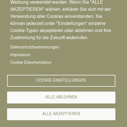
Werbung verwendet werden. Wenn Sie "ALLE
AKZEPTIEREN" wählen, erklären Sie sich mit der
Verwendung aller Cookies einverstanden. Sie
können jederzeit unter "Einstellungen" einzelne
Pfadnavigation
Stadt | Rathaus | Familie
Rathaus
Ordnungsamt
Cookie-Typen akzeptieren oder ablehnen und Ihre
Zustimmung für die Zukunft widerrufen.
Vorlesen
Datenschutzbestimmungen
Impressum
Bürgerservice von A-Z
Cookie-Dokumentation
A
Ä
B
C
D
E
F
G
H
I
J
K
L
M
N
COOKIE-EINSTELLUNGEN
O
Ö
P
Q
R
S
T
U
Ü
V
W
X
Y
Z
ALLE ABLEHNEN
Alle Leistungen
ALLE AKZEPTIEREN
Der Kinder- und Jugendpsychiatrische Dienst ist Aufgabe