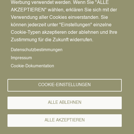
Werbung verwendet werden. Wenn Sie "ALLE
AKZEPTIEREN" wählen, erklären Sie sich mit der
Verwendung aller Cookies einverstanden. Sie
können jederzeit unter "Einstellungen" einzelne
Pfadnavigation
Stadt | Rathaus | Familie
Rathaus
Ordnungsamt
Cookie-Typen akzeptieren oder ablehnen und Ihre
Zustimmung für die Zukunft widerrufen.
Vorlesen
Datenschutzbestimmungen
Impressum
Bürgerservice von A-Z
Cookie-Dokumentation
A
Ä
B
C
D
E
F
G
H
I
J
K
L
M
N
COOKIE-EINSTELLUNGEN
O
Ö
P
Q
R
S
T
U
Ü
V
W
X
Y
Z
ALLE ABLEHNEN
Alle Leistungen
ALLE AKZEPTIEREN
Die Gemeinde muss nach den einschlägigen gesetzlichen