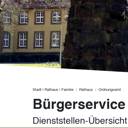
Pfadnavigation
Stadt | Rathaus | Familie
Rathaus
Ordnungsamt
Bürgerservice
Dienststellen-Übersicht