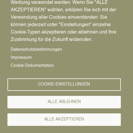
Werbung verwendet werden. Wenn Sie "ALLE
AKZEPTIEREN" wählen, erklären Sie sich mit der
Verwendung aller Cookies einverstanden. Sie
können jederzeit unter "Einstellungen" einzelne
Pfadnavigation
Stadt | Rathaus | Familie
Rathaus
Ordnungsamt
Cookie-Typen akzeptieren oder ablehnen und Ihre
Zustimmung für die Zukunft widerrufen.
Vorlesen
Datenschutzbestimmungen
Impressum
Bürgerservice von A-Z
Cookie-Dokumentation
A
Ä
B
C
D
E
F
G
H
I
J
K
L
M
N
COOKIE-EINSTELLUNGEN
O
Ö
P
Q
R
S
T
U
Ü
V
W
X
Y
Z
ALLE ABLEHNEN
Alle Leistungen
ALLE AKZEPTIEREN
Zur Touristinformation