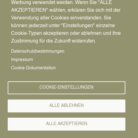
Werbung verwendet werden. Wenn Sie "ALLE
AKZEPTIEREN" wählen, erklären Sie sich mit der
Verwendung aller Cookies einverstanden. Sie
können jederzeit unter "Einstellungen" einzelne
Pfadnavigation
Stadt | Rathaus | Familie
Rathaus
Ordnungsamt
Cookie-Typen akzeptieren oder ablehnen und Ihre
Zustimmung für die Zukunft widerrufen.
Vorlesen
Datenschutzbestimmungen
Impressum
Bürgerservice von A-Z
Cookie-Dokumentation
A
Ä
B
C
D
E
F
G
H
I
J
K
L
M
N
COOKIE-EINSTELLUNGEN
O
Ö
P
Q
R
S
T
U
Ü
V
W
X
Y
Z
ALLE ABLEHNEN
Alle Leistungen
ALLE AKZEPTIEREN
Alle
Hunde sind
innerhalb von zwei Wochen
nach