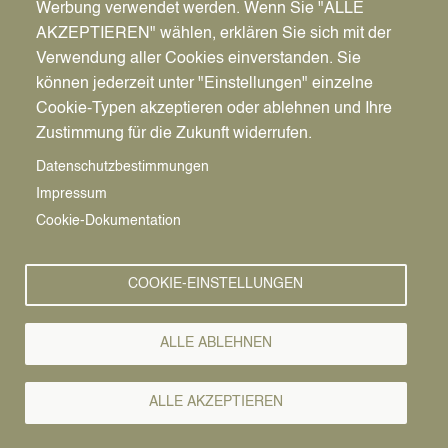
Werbung verwendet werden. Wenn Sie "ALLE
AKZEPTIEREN" wählen, erklären Sie sich mit der
Verwendung aller Cookies einverstanden. Sie
können jederzeit unter "Einstellungen" einzelne
Pfadnavigation
Stadt | Rathaus | Familie
Rathaus
Ordnungsamt
Cookie-Typen akzeptieren oder ablehnen und Ihre
Zustimmung für die Zukunft widerrufen.
Vorlesen
Datenschutzbestimmungen
Impressum
Bürgerservice von A-Z
Cookie-Dokumentation
A
Ä
B
C
D
E
F
G
H
I
J
K
L
M
N
COOKIE-EINSTELLUNGEN
O
Ö
P
Q
R
S
T
U
Ü
V
W
X
Y
Z
ALLE ABLEHNEN
Alle Leistungen
ALLE AKZEPTIEREN
Die Gemeindeordnung Nordrhein-Westfalen (§ 24 GO