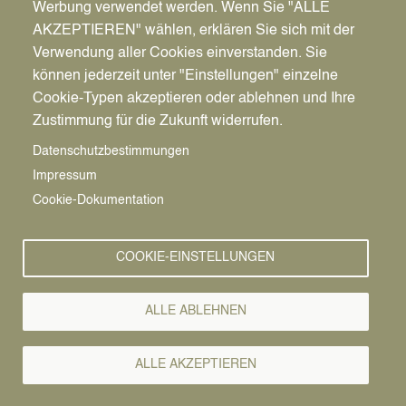
Werbung verwendet werden. Wenn Sie "ALLE
AKZEPTIEREN" wählen, erklären Sie sich mit der
Verwendung aller Cookies einverstanden. Sie
können jederzeit unter "Einstellungen" einzelne
Pfadnavigation
Stadt | Rathaus | Familie
Rathaus
Ordnungsamt
Cookie-Typen akzeptieren oder ablehnen und Ihre
Zustimmung für die Zukunft widerrufen.
Vorlesen
Datenschutzbestimmungen
Impressum
Bürgerservice von A-Z
Cookie-Dokumentation
A
Ä
B
C
D
E
F
G
H
I
J
K
L
M
N
COOKIE-EINSTELLUNGEN
O
Ö
P
Q
R
S
T
U
Ü
V
W
X
Y
Z
ALLE ABLEHNEN
Alle Leistungen
ALLE AKZEPTIEREN
Wenn eine Person mehrere Vornamen führt, kann die