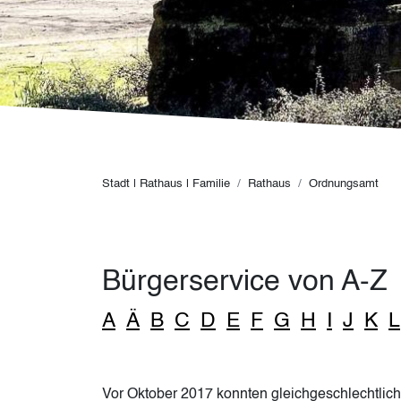
Pfadnavigation
Stadt | Rathaus | Familie
Rathaus
Ordnungsamt
Bürgerservice von A-Z
A
Ä
B
C
D
E
F
G
H
I
J
K
L
Vor Oktober 2017 konnten gleichgeschlechtlic