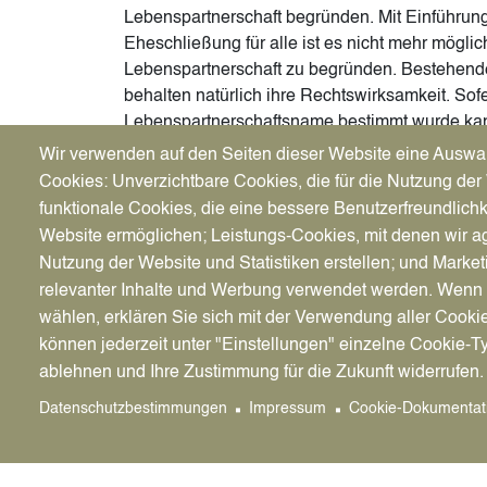
Lebenspartnerschaft begründen. Mit Einführun
Eheschließung für alle ist es nicht mehr möglic
Lebenspartnerschaft zu begründen. Bestehend
behalten natürlich ihre Rechtswirksamkeit. Sof
Lebenspartnerschaftsname bestimmt wurde kan
nachträglich abgegeben werden. Hier besteht 
Wir verwenden auf den Seiten dieser Website eine Auswa
zwischen dem Geburtsnamen oder den aktuell 
Cookies: Unverzichtbare Cookies, die für die Nutzung der 
funktionale Cookies, die eine bessere Benutzerfreundlichk
Website ermöglichen; Leistungs-Cookies, mit denen wir ag
Nutzung der Website und Statistiken erstellen; und Market
relevanter Inhalte und Werbung verwendet werden. We
wählen, erklären Sie sich mit der Verwendung aller Cooki
können jederzeit unter "Einstellungen" einzelne Cookie-T
ablehnen und Ihre Zustimmung für die Zukunft widerrufen.
Datenschutzbestimmungen
Impressum
Cookie-Dokumentat