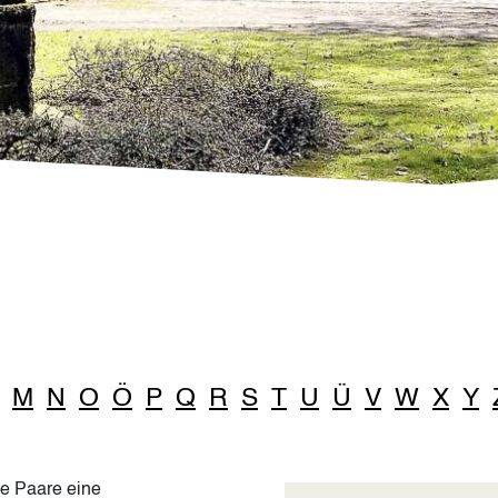
M
N
O
Ö
P
Q
R
S
T
U
Ü
V
W
X
Y
he Paare eine