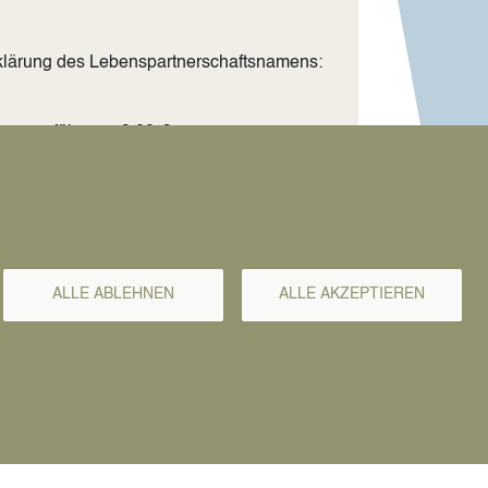
rklärung des Lebenspartnerschaftsnamens:
Namensführung: 9,00 €
rtnerschaftsnamen
ALLE ABLEHNEN
ALLE AKZEPTIEREN
onalausweis oder Reisepass)
unde
Lebenspartnerschaft im Ausland begründet