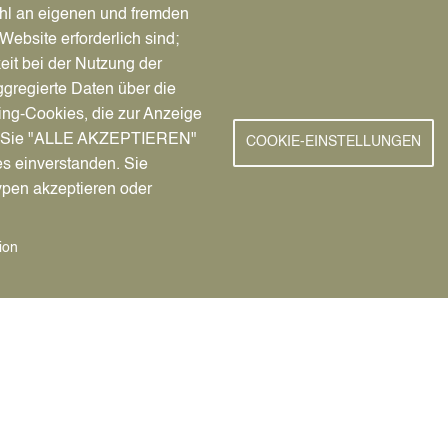
es Ehenamens jederzeit möglich.
hl an eigenen und fremden
Website erforderlich sind;
Unterlagen
eit bei der Nutzung der
gregierte Daten über die
Erklärung über den Ehe
ing-Cookies, die zur Anzeige
Ausweisdokumente (Reis
nn Sie "ALLE AKZEPTIEREN"
COOKIE-EINSTELLUNGEN
es einverstanden. Sie
Eheurkunde
ypen akzeptieren oder
evtl. Geburtsurkunde, fa
ion