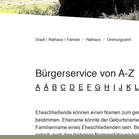
Pfadnavigation
Stadt | Rathaus | Familie
Rathaus
Ordnungsamt
Bürgerservice von A-Z
A
Ä
B
C
D
E
F
G
H
I
J
K
L
Eheschließende können einen Namen zum g
bestimmen. Ehename könnte der Geburtsname o
Familienname eines Eheschließenden sein. Be
jedoch auch ihre bisherige Namensführung bei