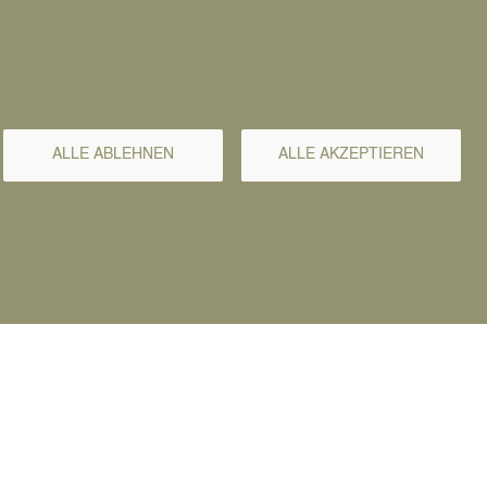
namen (Ehenamenserklärung)
epass oder Personalausweis)
ALLE ABLEHNEN
ALLE AKZEPTIEREN
lls Ehe im Ausland geschlossen wurde