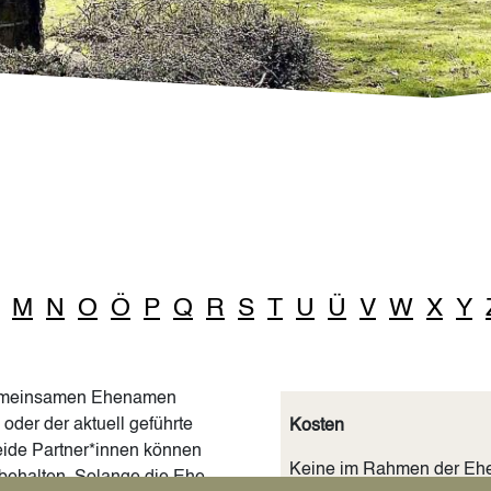
M
N
O
Ö
P
Q
R
S
T
U
Ü
V
W
X
Y
emeinsamen Ehenamen
der der aktuell geführte
Kosten
ide Partner*innen können
Keine im Rahmen der Ehe
behalten. Solange die Ehe