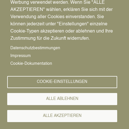
Werbung verwendet werden. Wenn Sie "ALLE
AKZEPTIEREN" wählen, erklären Sie sich mit der
Verwendung aller Cookies einverstanden. Sie
können jederzeit unter "Einstellungen" einzelne
Pfadnavigation
Stadt | Rathaus | Familie
Rathaus
Ordnungsamt
Cookie-Typen akzeptieren oder ablehnen und Ihre
Zustimmung für die Zukunft widerrufen.
Vorlesen
Datenschutzbestimmungen
Impressum
Bürgerservice von A-Z
Cookie-Dokumentation
A
Ä
B
C
D
E
F
G
H
I
J
K
L
M
N
COOKIE-EINSTELLUNGEN
O
Ö
P
Q
R
S
T
U
Ü
V
W
X
Y
Z
ALLE ABLEHNEN
Alle Leistungen
ALLE AKZEPTIEREN
Heiratet ein sorgeberechtigter Elternteil eine andere