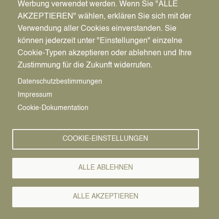
Werbung verwendet werden. Wenn Sie "ALLE
AKZEPTIEREN" wählen, erklären Sie sich mit der
Verwendung aller Cookies einverstanden. Sie
können jederzeit unter "Einstellungen" einzelne
Pfadnavigation
Stadt | Rathaus | Familie
Rathaus
Ordnungsamt
Cookie-Typen akzeptieren oder ablehnen und Ihre
Zustimmung für die Zukunft widerrufen.
Vorlesen
Datenschutzbestimmungen
Impressum
Bürgerservice von A-Z
Cookie-Dokumentation
A
Ä
B
C
D
E
F
G
H
I
J
K
L
M
N
COOKIE-EINSTELLUNGEN
O
Ö
P
Q
R
S
T
U
Ü
V
W
X
Y
Z
ALLE ABLEHNEN
Alle Leistungen
ALLE AKZEPTIEREN
Erfolgt die Entscheidung über das gemeinsame Sorgerecht