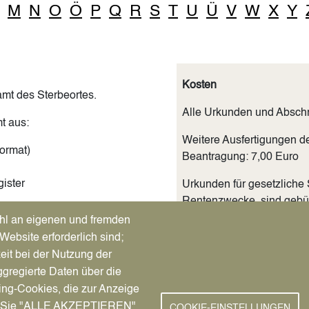
M
N
O
Ö
P
Q
R
S
T
U
Ü
V
W
X
Y
Kosten
mt des Sterbeortes.
Alle Urkunden und Abschr
t aus:
Weitere Ausfertigungen d
ormat)
Beantragung: 7,00 Euro
ister
Urkunden für gesetzliche
Rentenzwecke, sind gebü
gekennzeichnet.
hl an eigenen und fremden
ivaten Gebrauch ist
Website erforderlich sind;
ard ist möglich.
eit bei der Nutzung der
Unterlagen
gregierte Daten über die
ing-Cookies, die zur Anzeige
Personalausweis oder R
 Datteln tatsächlich zuständig
nn Sie "ALLE AKZEPTIEREN"
COOKIE-EINSTELLUNGEN