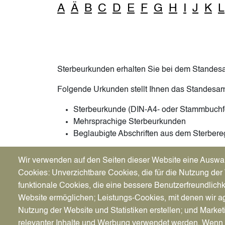
A
Ä
B
C
D
E
F
G
H
I
J
K
L
Sterbeurkunden erhalten Sie bei dem Standesa
Folgende Urkunden stellt Ihnen das Standesam
Sterbeurkunde (DIN-A4- oder Stammbuchf
Mehrsprachige Sterbeurkunden
Beglaubigte Abschriften aus dem Sterbereg
Bitte beachten Sie:
Wir verwenden auf den Seiten dieser Website eine Auswa
Die Ausstellung einer Sterbeurkunde für den pr
Cookies: Unverzichtbare Cookies, die für die Nutzung der 
gebührenpflichtig. Zahlung in bar und per Giroc
funktionale Cookies, die eine bessere Benutzerfreundlichk
Website ermöglichen; Leistungs-Cookies, mit denen wir ag
Nutzung der Website und Statistiken erstellen; und Market
Bitte vergewissern Sie sich, ob das Standesamt
relevanter Inhalte und Werbung verwendet werden. We