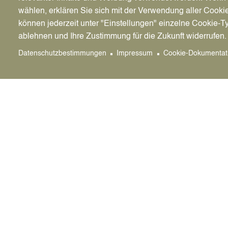
ist und Sie auch antragsberechtigt sind. Bitte 
wählen, erklären Sie sich mit der Verwendung aller Cooki
Beträge für zu Unrecht beantragte Urkunden nic
können jederzeit unter "Einstellungen" einzelne Cookie-T
Sterbeurkunden ist das Standesamt der Sterbeo
ablehnen und Ihre Zustimmung für die Zukunft widerrufen.
Hinweise
Datenschutzbestimmungen
Impressum
Cookie-Dokumentat
Personenstandsregister werden nur befristet au
werden die Personenstandsregister in das Arch
wenden Sie sich bitte direkt an das
Archiv der S
Es gelten folgende Aufbewahrungsfristen:
Sterberegister - 30 Jahre
Zuständige Bereiche der Stadtverwaltung
Standesamt