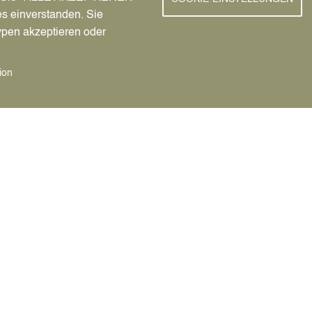
haben Sie Verständnis, dass
Bitte geben Sie bei Antr
es einverstanden. Sie
ht erstattet werden. Für
ypen akzeptieren oder
rtes zuständig.
Formulare
ion
Sterbeurkunde
fbewahrt. Nach Fristablauf
Antrag über Servicep
iv abgegeben. Im Bedarfsfall
tadt Datteln
.