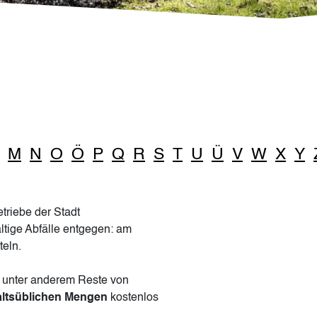
M
N
O
Ö
P
Q
R
S
T
U
Ü
V
W
X
Y
riebe der Stadt
ltige Abfälle entgegen: am
teln.
rt unter anderem Reste von
ltsüblichen Mengen
kostenlos