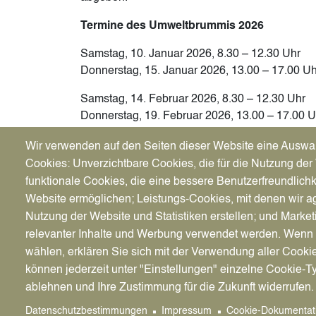
Termine des Umweltbrummis 2026
Samstag, 10. Januar 2026, 8.30 – 12.30 Uhr
Donnerstag, 15. Januar 2026, 13.00 – 17.00 Uh
Samstag, 14. Februar 2026, 8.30 – 12.30 Uhr
Donnerstag, 19. Februar 2026, 13.00 – 17.00 U
Samstag, 14. März 2026, 8.30 – 12.30 Uhr
Wir verwenden auf den Seiten dieser Website eine Auswa
Donnerstag, 19. März 2026, 13.00 – 17.00 Uhr
Cookies: Unverzichtbare Cookies, die für die Nutzung der 
funktionale Cookies, die eine bessere Benutzerfreundlichk
Samstag, 11. April 2026, 8.30 – 12.30 Uhr
Website ermöglichen; Leistungs-Cookies, mit denen wir ag
Donnerstag, 16. April 2026, 13.00 – 17.00 Uhr
Nutzung der Website und Statistiken erstellen; und Market
Samstag, 9. Mai 2026, 8.30 – 12.30 Uhr
relevanter Inhalte und Werbung verwendet werden. We
Donnerstag, 21. Mai 2026, 13.00 – 17.00 Uhr
wählen, erklären Sie sich mit der Verwendung aller Cooki
können jederzeit unter "Einstellungen" einzelne Cookie-T
Samstag, 13. Juni 2026, 8.30 – 12.30 Uhr
ablehnen und Ihre Zustimmung für die Zukunft widerrufen.
Donnerstag, 18. Juni 2026, 13.00 – 17.00 Uhr
Datenschutzbestimmungen
Impressum
Cookie-Dokumentat