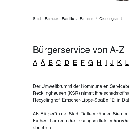
Pfadnavigation
Stadt | Rathaus | Familie
Rathaus
Ordnungsamt
Bürgerservice von A-Z
A
Ä
B
C
D
E
F
G
H
I
J
K
L
Der Umweltbrummi der Kommunalen Servicebet
Recklinghausen (KSR) nimmt Ihre schadstoffha
Recyclinghof, Emscher-Lippe-Straße 12, in Dat
Als Bürger*in der Stadt Datteln können Sie do
Farben, Lacken oder Lösungsmitteln in
hausha
abgeben.