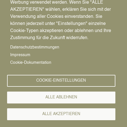
Werbung verwendet werden. Wenn Sie "ALLE
AKZEPTIEREN" wählen, erklären Sie sich mit der
Verwendung aller Cookies einverstanden. Sie
können jederzeit unter "Einstellungen" einzelne
Pfadnavigation
Stadt | Rathaus | Familie
Rathaus
Ordnungsamt
Cookie-Typen akzeptieren oder ablehnen und Ihre
Zustimmung für die Zukunft widerrufen.
Vorlesen
Datenschutzbestimmungen
Impressum
Bürgerservice von A-Z
Cookie-Dokumentation
A
Ä
B
C
D
E
F
G
H
I
J
K
L
M
N
COOKIE-EINSTELLUNGEN
O
Ö
P
Q
R
S
T
U
Ü
V
W
X
Y
Z
ALLE ABLEHNEN
Alle Leistungen
ALLE AKZEPTIEREN
Der Rat der Stadt Datteln hat zur Regelung städtischer