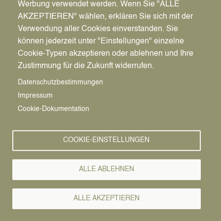
Werbung verwendet werden. Wenn Sie "ALLE
AKZEPTIEREN" wählen, erklären Sie sich mit der
Verwendung aller Cookies einverstanden. Sie
können jederzeit unter "Einstellungen" einzelne
Pfadnavigation
Stadt | Rathaus | Familie
Rathaus
Ordnungsamt
Cookie-Typen akzeptieren oder ablehnen und Ihre
Zustimmung für die Zukunft widerrufen.
Vorlesen
Datenschutzbestimmungen
Impressum
Bürgerservice von A-Z
Cookie-Dokumentation
A
Ä
B
C
D
E
F
G
H
I
J
K
L
M
N
COOKIE-EINSTELLUNGEN
O
Ö
P
Q
R
S
T
U
Ü
V
W
X
Y
Z
ALLE ABLEHNEN
Alle Leistungen
ALLE AKZEPTIEREN
Für die Beurkundung der Geburt eines Kindes ist das