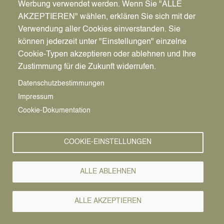
Werbung verwendet werden. Wenn Sie "ALLE
AKZEPTIEREN" wählen, erklären Sie sich mit der
Verwendung aller Cookies einverstanden. Sie
können jederzeit unter "Einstellungen" einzelne
Pfadnavigation
Wirtschaft | Bauen | Umwelt
Wirtschaftsförderung
News
Cookie-Typen akzeptieren oder ablehnen und Ihre
Zustimmung für die Zukunft widerrufen.
Wirtschafts-
Vorlesen
Datenschutzbestimmungen
Impressum
News
Cookie-Dokumentation
COOKIE-EINSTELLUNGEN
ALLE ABLEHNEN
ALLE AKZEPTIEREN