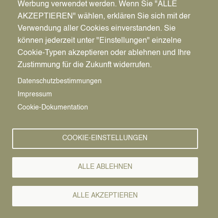
Werbung verwendet werden. Wenn Sie "ALLE
AKZEPTIEREN" wählen, erklären Sie sich mit der
Verwendung aller Cookies einverstanden. Sie
können jederzeit unter "Einstellungen" einzelne
Pfadnavigation
Wirtschaft | Bauen | Umwelt
Wirtschaftsförderung
News
Cookie-Typen akzeptieren oder ablehnen und Ihre
Zustimmung für die Zukunft widerrufen.
Wirtschafts-
Vorlesen
Datenschutzbestimmungen
Impressum
News
Cookie-Dokumentation
COOKIE-EINSTELLUNGEN
ALLE ABLEHNEN
ALLE AKZEPTIEREN