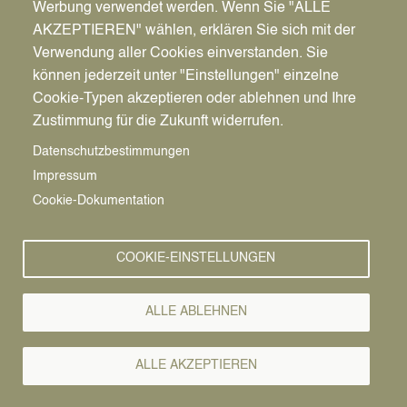
Werbung verwendet werden. Wenn Sie "ALLE
AKZEPTIEREN" wählen, erklären Sie sich mit der
Verwendung aller Cookies einverstanden. Sie
können jederzeit unter "Einstellungen" einzelne
Pfadnavigation
Wirtschaft | Bauen | Umwelt
Wirtschaftsförderung
News
Cookie-Typen akzeptieren oder ablehnen und Ihre
Zustimmung für die Zukunft widerrufen.
Wirtschafts-
Vorlesen
Datenschutzbestimmungen
Impressum
News
Cookie-Dokumentation
02.05.2019
COOKIE-EINSTELLUNGEN
Finanzielle
Unterstützung bei
ALLE ABLEHNEN
Weiterbildungen -
ALLE AKZEPTIEREN