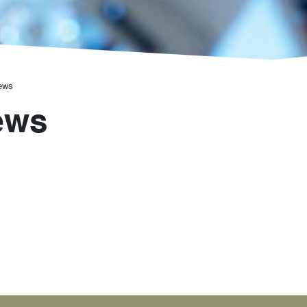
ews
ews