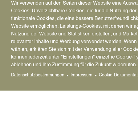
Erdgeschoss-L
Wir verwenden auf den Seiten dieser Website eine Auswa
Cookies: Unverzichtbare Cookies, die für die Nutzung der 
Innenstadt
funktionale Cookies, die eine bessere Benutzerfreundlichk
Website ermöglichen; Leistungs-Cookies, mit denen wir ag
Nutzung der Website und Statistiken erstellen; und Market
19.3.2019 - Der Gutachterausschuss für Grundst
relevanter Inhalte und Werbung verwendet werden. We
über Innenstadtlagen, Passantenfrequenzen und
wählen, erklären Sie sich mit der Verwendung aller Cooki
Wirtschaftsförderung Datteln.
können jederzeit unter "Einstellungen" einzelne Cookie-T
Diese Daten erhöhen die Markttransparenz und
ablehnen und Ihre Zustimmung für die Zukunft widerrufen.
Ladenmieten basieren auf einer Befragung der 
Datenschutzbestimmungen
Impressum
Cookie-Dokumentat
Fragebögen beträgt fast 60 Prozent.
Zu den Untersuchungsergebnissen
(950 kB)