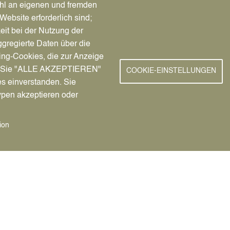
adenmieten in der 
hl an eigenen und fremden
Website erforderlich sind;
eit bei der Nutzung der
gregierte Daten über die
ing-Cookies, die zur Anzeige
ückswerte im Kreis Recklinghausen, auch zuständig für das Datt
nn Sie "ALLE AKZEPTIEREN"
 Erdgeschoss-Ladenmieten in der Dattelner Innenstadt erstellt.
COOKIE-EINSTELLUNGEN
es einverstanden. Sie
ypen akzeptieren oder
 können von Mietern und Vermietern als Orientierungswerte ge
Eigentümer, in der für 140 Geschäftslokale Daten erhoben wer
ion