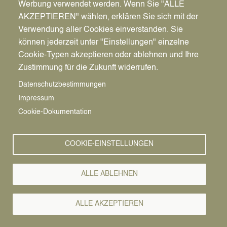
Werbung verwendet werden. Wenn Sie "ALLE
AKZEPTIEREN" wählen, erklären Sie sich mit der
Verwendung aller Cookies einverstanden. Sie
können jederzeit unter "Einstellungen" einzelne
Pfadnavigation
Wirtschaft | Bauen | Umwelt
Wirtschaftsförderung
News
Cookie-Typen akzeptieren oder ablehnen und Ihre
Zustimmung für die Zukunft widerrufen.
Wirtschafts-
Vorlesen
Datenschutzbestimmungen
Impressum
News
Cookie-Dokumentation
COOKIE-EINSTELLUNGEN
ALLE ABLEHNEN
ALLE AKZEPTIEREN