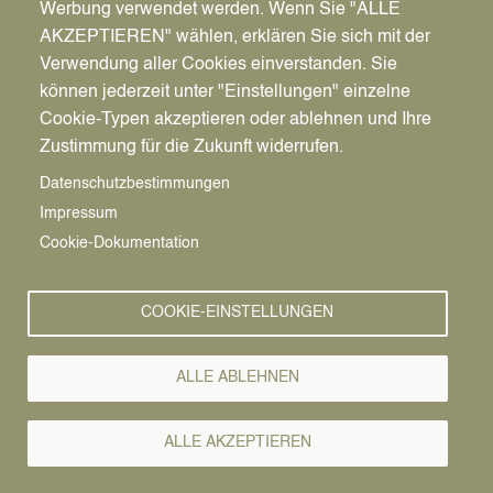
Werbung verwendet werden. Wenn Sie "ALLE
AKZEPTIEREN" wählen, erklären Sie sich mit der
Verwendung aller Cookies einverstanden. Sie
können jederzeit unter "Einstellungen" einzelne
Pfadnavigation
Wirtschaft | Bauen | Umwelt
Wirtschaftsförderung
News
Cookie-Typen akzeptieren oder ablehnen und Ihre
Zustimmung für die Zukunft widerrufen.
Wirtschafts-
Vorlesen
Datenschutzbestimmungen
Impressum
News
Cookie-Dokumentation
COOKIE-EINSTELLUNGEN
ALLE ABLEHNEN
ALLE AKZEPTIEREN