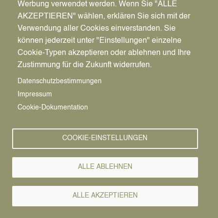
Werbung verwendet werden. Wenn Sie "ALLE
AKZEPTIEREN" wählen, erklären Sie sich mit der
Verwendung aller Cookies einverstanden. Sie
können jederzeit unter "Einstellungen" einzelne
Pfadnavigation
Wirtschaft | Bauen | Umwelt
Wirtschaftsförderung
News
Cookie-Typen akzeptieren oder ablehnen und Ihre
Zustimmung für die Zukunft widerrufen.
Wirtschafts-
Vorlesen
Datenschutzbestimmungen
Impressum
News
Cookie-Dokumentation
COOKIE-EINSTELLUNGEN
ALLE ABLEHNEN
ALLE AKZEPTIEREN