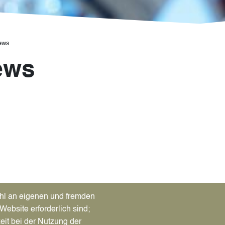
ews
ews
hl an eigenen und fremden
Website erforderlich sind;
eit bei der Nutzung der