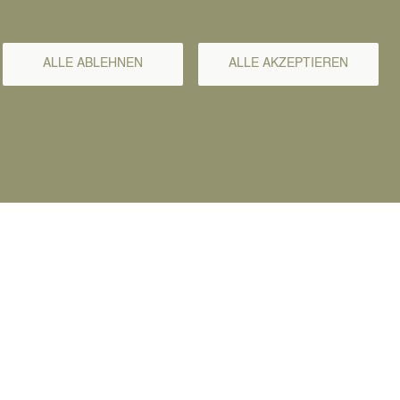
chaftsfrauen
ALLE ABLEHNEN
ALLE AKZEPTIEREN
r regionalen Wirtschaft zum Forum und
sletter