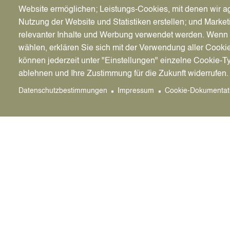
Fachforum und
Website ermöglichen; Leistungs-Cookies, mit denen wir ag
Nutzung der Website und Statistiken erstellen; und Market
relevanter Inhalte und Werbung verwendet werden. We
8.8.2018 - Das Kompetenzzentrum Frau & Beru
wählen, erklären Sie sich mit der Verwendung aller Cooki
Empfang am 27. September nach Bottrop ein.
können jederzeit unter "Einstellungen" einzelne Cookie-T
Ziel des Forums ist die Stärkung weiblicher Ka
ablehnen und Ihre Zustimmung für die Zukunft widerrufen.
Datenschutzbestimmungen
Impressum
Cookie-Dokumentat
Einladungsflyer zum Workshop
(587 kB)
Stadt Datteln
Bürger
Genthiner Straße 8
Klimas
45711 Datteln
Dattel
Servic