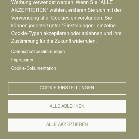
Werbung verwendet werden. Wenn Sie "ALLE
AKZEPTIEREN" wählen, erklären Sie sich mit der
Verwendung aller Cookies einverstanden. Sie
können jederzeit unter "Einstellungen" einzelne
Pfadnavigation
Wirtschaft | Bauen | Umwelt
Wirtschaftsförderung
News
Cookie-Typen akzeptieren oder ablehnen und Ihre
Zustimmung für die Zukunft widerrufen.
Wirtschafts-
Vorlesen
Datenschutzbestimmungen
Impressum
News
Cookie-Dokumentation
COOKIE-EINSTELLUNGEN
ALLE ABLEHNEN
ALLE AKZEPTIEREN