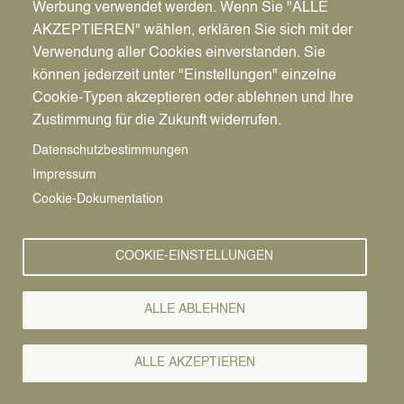
Werbung verwendet werden. Wenn Sie "ALLE
AKZEPTIEREN" wählen, erklären Sie sich mit der
Verwendung aller Cookies einverstanden. Sie
können jederzeit unter "Einstellungen" einzelne
Pfadnavigation
Wirtschaft | Bauen | Umwelt
Wirtschaftsförderung
News
Cookie-Typen akzeptieren oder ablehnen und Ihre
Zustimmung für die Zukunft widerrufen.
Wirtschafts-
Vorlesen
Datenschutzbestimmungen
Impressum
News
Cookie-Dokumentation
COOKIE-EINSTELLUNGEN
ALLE ABLEHNEN
ALLE AKZEPTIEREN