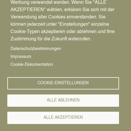
Werbung verwendet werden. Wenn Sie "ALLE
AKZEPTIEREN" wählen, erklären Sie sich mit der
Verwendung aller Cookies einverstanden. Sie
können jederzeit unter "Einstellungen" einzelne
Pfadnavigation
Wirtschaft | Bauen | Umwelt
Wirtschaftsförderung
News
Cookie-Typen akzeptieren oder ablehnen und Ihre
Zustimmung für die Zukunft widerrufen.
Wirtschafts-
Vorlesen
Datenschutzbestimmungen
Impressum
News
Cookie-Dokumentation
COOKIE-EINSTELLUNGEN
ALLE ABLEHNEN
ALLE AKZEPTIEREN