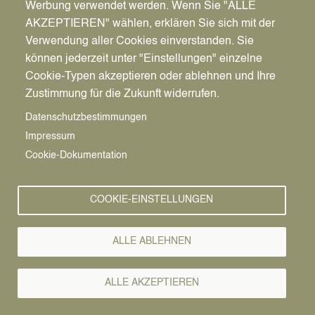
Werbung verwendet werden. Wenn Sie "ALLE
AKZEPTIEREN" wählen, erklären Sie sich mit der
Verwendung aller Cookies einverstanden. Sie
können jederzeit unter "Einstellungen" einzelne
Pfadnavigation
Wirtschaft | Bauen | Umwelt
Wirtschaftsförderung
News
Cookie-Typen akzeptieren oder ablehnen und Ihre
Zustimmung für die Zukunft widerrufen.
Wirtschafts-
Vorlesen
Datenschutzbestimmungen
Impressum
News
Cookie-Dokumentation
COOKIE-EINSTELLUNGEN
ALLE ABLEHNEN
ALLE AKZEPTIEREN