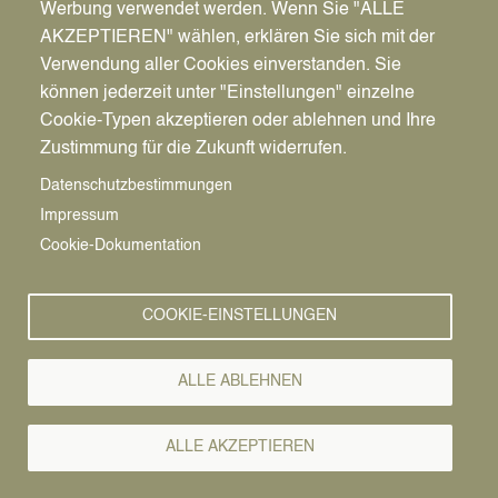
Werbung verwendet werden. Wenn Sie "ALLE
AKZEPTIEREN" wählen, erklären Sie sich mit der
Verwendung aller Cookies einverstanden. Sie
können jederzeit unter "Einstellungen" einzelne
Pfadnavigation
Wirtschaft | Bauen | Umwelt
Wirtschaftsförderung
News
Cookie-Typen akzeptieren oder ablehnen und Ihre
Zustimmung für die Zukunft widerrufen.
Wirtschafts-
Vorlesen
Datenschutzbestimmungen
Impressum
News
Cookie-Dokumentation
COOKIE-EINSTELLUNGEN
ALLE ABLEHNEN
ALLE AKZEPTIEREN