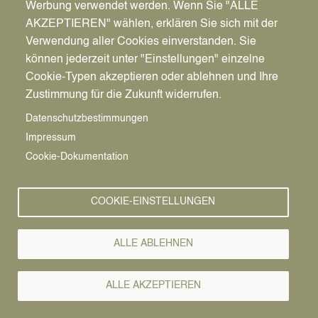
Werbung verwendet werden. Wenn Sie "ALLE
AKZEPTIEREN" wählen, erklären Sie sich mit der
Verwendung aller Cookies einverstanden. Sie
können jederzeit unter "Einstellungen" einzelne
Pfadnavigation
Wirtschaft | Bauen | Umwelt
Wirtschaftsförderung
News
Cookie-Typen akzeptieren oder ablehnen und Ihre
Zustimmung für die Zukunft widerrufen.
Wirtschafts-
Vorlesen
Datenschutzbestimmungen
Impressum
News
Cookie-Dokumentation
COOKIE-EINSTELLUNGEN
ALLE ABLEHNEN
ALLE AKZEPTIEREN