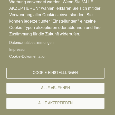
Werbung verwendet werden. Wenn Sie "ALLE
AKZEPTIEREN" wählen, erklären Sie sich mit der
Verwendung aller Cookies einverstanden. Sie
können jederzeit unter "Einstellungen" einzelne
Pfadnavigation
Wirtschaft | Bauen | Umwelt
Wirtschaftsförderung
News
Cookie-Typen akzeptieren oder ablehnen und Ihre
Zustimmung für die Zukunft widerrufen.
Wirtschafts-
Vorlesen
Datenschutzbestimmungen
Impressum
News
Cookie-Dokumentation
24.03.2023
COOKIE-EINSTELLUNGEN
Wer ein
Ladenlokal
ALLE ABLEHNEN
anmietet, kann
ALLE AKZEPTIEREN