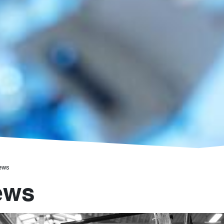
ews
ews