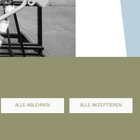
st Contact“ in
sen als
ALLE ABLEHNEN
ALLE AKZEPTIEREN
tiative von