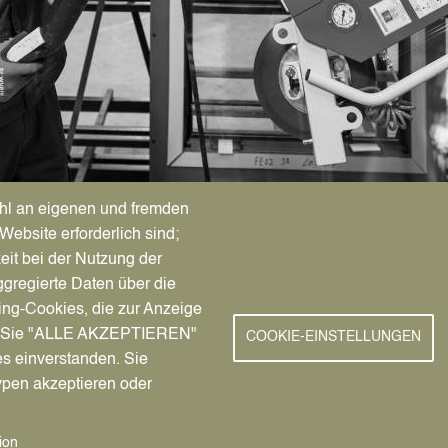
hl an eigenen und fremden
Website erforderlich sind;
se „F1rst Job – fir
eit bei der Nutzung der
gregierte Daten über die
e - Jason Beuershau
ing-Cookies, die zur Anzeige
nn Sie "ALLE AKZEPTIEREN"
COOKIE-EINSTELLUNGEN
es einverstanden. Sie
r Wertschätzungsini
ypen akzeptieren oder
ndwerkskammer
ion