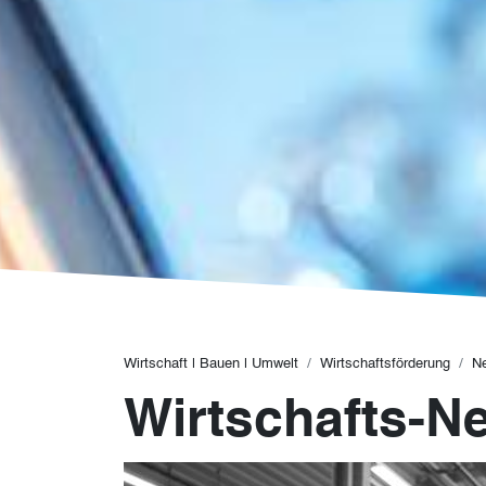
Pfadnavigation
Wirtschaft | Bauen | Umwelt
Wirtschaftsförderung
N
Wirtschafts-N