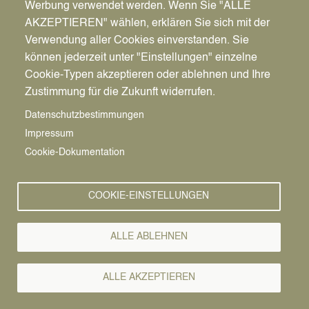
Werbung verwendet werden. Wenn Sie "ALLE
AKZEPTIEREN" wählen, erklären Sie sich mit der
Verwendung aller Cookies einverstanden. Sie
können jederzeit unter "Einstellungen" einzelne
Pfadnavigation
Wirtschaft | Bauen | Umwelt
Wirtschaftsförderung
News
Cookie-Typen akzeptieren oder ablehnen und Ihre
Zustimmung für die Zukunft widerrufen.
Wirtschafts-
Vorlesen
Datenschutzbestimmungen
Impressum
News
Cookie-Dokumentation
01.02.2023
COOKIE-EINSTELLUNGEN
Erster
Gründer*innen-
ALLE ABLEHNEN
Stammtisch Ost-
ALLE AKZEPTIEREN