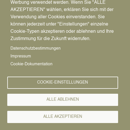
Werbung verwendet werden. Wenn Sie "ALLE
AKZEPTIEREN" wählen, erklären Sie sich mit der
Verwendung aller Cookies einverstanden. Sie
können jederzeit unter "Einstellungen" einzelne
Pfadnavigation
Wirtschaft | Bauen | Umwelt
Wirtschaftsförderung
News
Cookie-Typen akzeptieren oder ablehnen und Ihre
Zustimmung für die Zukunft widerrufen.
Wirtschafts-
Vorlesen
Datenschutzbestimmungen
Impressum
News
Cookie-Dokumentation
26.09.2022
COOKIE-EINSTELLUNGEN
„So entwickelst
du deine
ALLE ABLEHNEN
Geschäftsidee“
ALLE AKZEPTIEREN