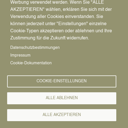
Werbung verwendet werden. Wenn Sie "ALLE
AKZEPTIEREN" wählen, erklären Sie sich mit der
Verwendung aller Cookies einverstanden. Sie
können jederzeit unter "Einstellungen" einzelne
Pfadnavigation
Wirtschaft | Bauen | Umwelt
Wirtschaftsförderung
News
Cookie-Typen akzeptieren oder ablehnen und Ihre
Zustimmung für die Zukunft widerrufen.
Wirtschafts-
Vorlesen
Datenschutzbestimmungen
Impressum
News
Cookie-Dokumentation
COOKIE-EINSTELLUNGEN
ALLE ABLEHNEN
ALLE AKZEPTIEREN