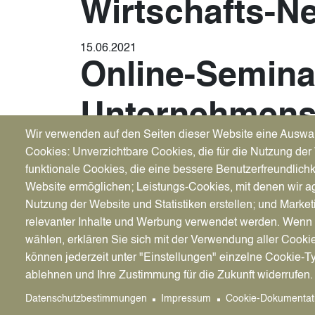
Wirtschafts-N
15.06.2021
Online-Semina
Unternehmensn
Wir verwenden auf den Seiten dieser Website eine Auswa
finanzielle, s
Cookies: Unverzichtbare Cookies, die für die Nutzung der 
funktionale Cookies, die eine bessere Benutzerfreundlichk
Website ermöglichen; Leistungs-Cookies, mit denen wir ag
15.6.2021 - Bei der Unternehmensnachfolge st
Nutzung der Website und Statistiken erstellen; und Market
Erfahrungsaustausch und gibt Antworten auf die
relevanter Inhalte und Werbung verwendet werden. We
wählen, erklären Sie sich mit der Verwendung aller Cooki
können jederzeit unter "Einstellungen" einzelne Cookie-T
ablehnen und Ihre Zustimmung für die Zukunft widerrufen.
Datenschutzbestimmungen
Impressum
Cookie-Dokumentat