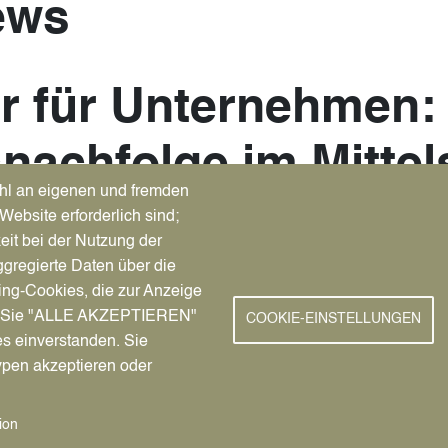
ews
r für Unternehmen:
achfolge im Mittel
hl an eigenen und fremden
trategische und rech
Website erforderlich sind;
eit bei der Nutzung der
gregierte Daten über die
ehen finanzielle, strategische und rechtliche Fragen im Raum.
ing-Cookies, die zur Anzeige
 wichtigsten Fragen: am Dienstag, 22. Juni 2021, von 16 bis 1
nn Sie "ALLE AKZEPTIEREN"
COOKIE-EINSTELLUNGEN
es einverstanden. Sie
ypen akzeptieren oder
ion