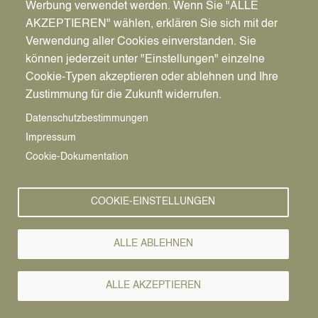
Werbung verwendet werden. Wenn Sie "ALLE
AKZEPTIEREN" wählen, erklären Sie sich mit der
Verwendung aller Cookies einverstanden. Sie
können jederzeit unter "Einstellungen" einzelne
Pfadnavigation
Wirtschaft | Bauen | Umwelt
Wirtschaftsförderung
News
Cookie-Typen akzeptieren oder ablehnen und Ihre
Zustimmung für die Zukunft widerrufen.
Wirtschafts-
Vorlesen
Datenschutzbestimmungen
Impressum
News
Cookie-Dokumentation
15.06.2021
COOKIE-EINSTELLUNGEN
Webinarreihe für
Unternehmen der
ALLE ABLEHNEN
Umweltwirtschaft:
ALLE AKZEPTIEREN