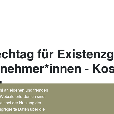
chtag für Existenz
nehmer*innen - Kos
g
hl an eigenen und fremden
attelner Serviceangebots für Existenzgründer*innen und Jungunt
Website erforderlich sind;
Recklinghausen und der Wirtschaftsförderung der Stadt Datte
eit bei der Nutzung der
nnerstag, 22. Oktober 2020
, von 9 bis 12 Uhr im Dattelner R
gregierte Daten über die