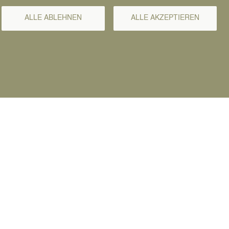
ALLE ABLEHNEN
ALLE AKZEPTIEREN
en: Wie bereite ich eine Existenzgründung vor?
ständigkeit? Und vieles mehr.
sind auch Jungunternehmer*innen, die sich in
ftsförderung der Stadt Datteln unter 107-295
haftsförderung Infos über weitere