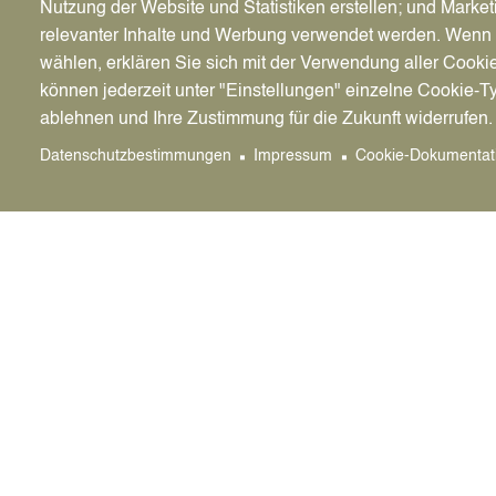
Nutzung der Website und Statistiken erstellen; und Market
Die kostenlose Einzelberatung dauert etwa 45 M
relevanter Inhalte und Werbung verwendet werden. We
wählen, erklären Sie sich mit der Verwendung aller Cooki
Beim Beratertag erhalten Gründer*innen in ein
Was gehört in einen Geschäftsplan? Wie sicher
können jederzeit unter "Einstellungen" einzelne Cookie-T
ablehnen und Ihre Zustimmung für die Zukunft widerrufen.
Wer sollte sich angesprochen fühlen?
Datenschutzbestimmungen
Impressum
Cookie-Dokumentat
Die Sprechstunde richtet sich an alle, die sich
den vergangenen fünf Jahren für die Selbststä
Anmeldung
Interessierte Existenzgründer*innen vereinbare
oder per E-Mail an: wirtschaftsfoerderung@stadt
Beratungsmöglichkeiten.
Weitere Infos