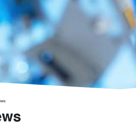
ews
ews