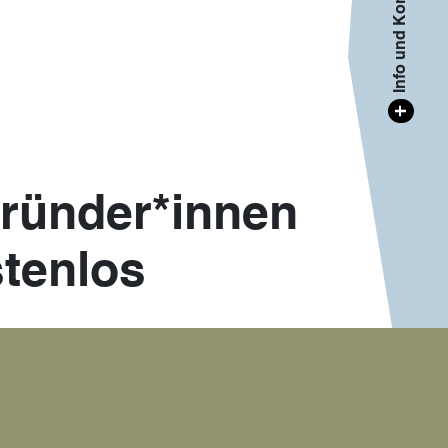
Info und Kontakt
+
gründer*innen
tenlos
ernehmer*innen: die Beratersprechtage des
ln. Der nächste Sprechtag mit Eva Wobbe vom
athaus, Raum 1.32.