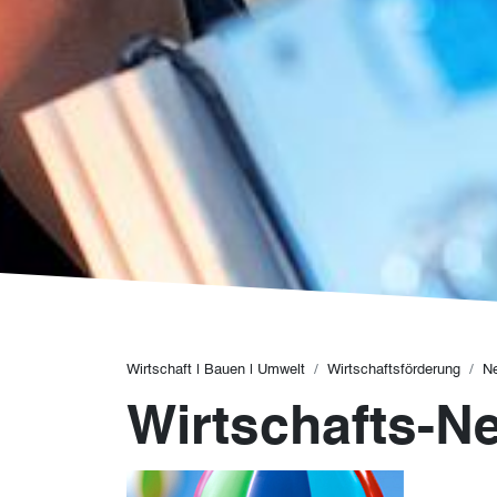
Pfadnavigation
Wirtschaft | Bauen | Umwelt
Wirtschaftsförderung
N
Wirtschafts-N