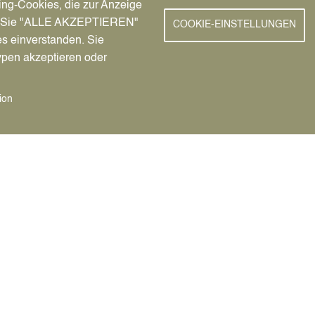
ing-Cookies, die zur Anzeige
inuten. Eine Anmeldung ist erforderlich.
nn Sie "ALLE AKZEPTIEREN"
COOKIE-EINSTELLUNGEN
es einverstanden. Sie
er persönlichen Sprechstunde Antworten auf viele wichtige Frag
e ich meinen Lebensunterhalt in den ersten Monaten der Selbst
ypen akzeptieren oder
ion
 für eine selbstständige Tätigkeit interessieren. Angesprochen 
ndigkeit entschieden haben.
n einen konkreten Beratungstermin: telefonisch bei der Wirtscha
-datteln.de. Wer im Oktober verhindert ist, erhält bei der Wirtsc