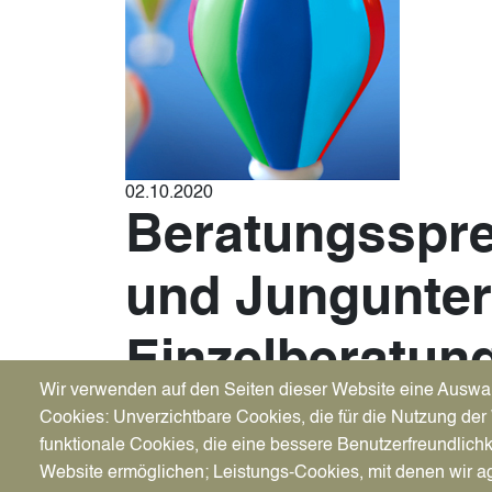
02.10.2020
Beratungsspre
und Jungunter
Einzelberatun
Wir verwenden auf den Seiten dieser Website eine Auswa
2.10.2020 - Sie sind fester Bestandteil des D
Cookies: Unverzichtbare Cookies, die für die Nutzung der 
Startercenters NRW Emscher-Lippe beim Kreis 
funktionale Cookies, die eine bessere Benutzerfreundlichk
Startercenter Recklinghausen findet statt am
Do
Website ermöglichen; Leistungs-Cookies, mit denen wir ag