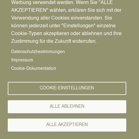
Werbung verwendet werden. Wenn Sie "ALLE
AKZEPTIEREN" wählen, erklären Sie sich mit der
Verwendung aller Cookies einverstanden. Sie
können jederzeit unter "Einstellungen" einzelne
Pfadnavigation
Wirtschaft | Bauen | Umwelt
Wirtschaftsförderung
News
Cookie-Typen akzeptieren oder ablehnen und Ihre
Zustimmung für die Zukunft widerrufen.
Wirtschafts-
Vorlesen
Datenschutzbestimmungen
Impressum
News
Cookie-Dokumentation
COOKIE-EINSTELLUNGEN
ALLE ABLEHNEN
ALLE AKZEPTIEREN