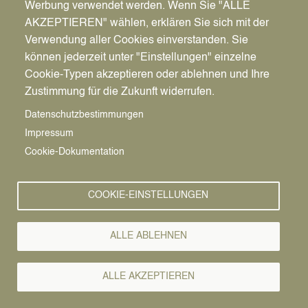
Werbung verwendet werden. Wenn Sie "ALLE
AKZEPTIEREN" wählen, erklären Sie sich mit der
Verwendung aller Cookies einverstanden. Sie
können jederzeit unter "Einstellungen" einzelne
Pfadnavigation
Wirtschaft | Bauen | Umwelt
Wirtschaftsförderung
News
Cookie-Typen akzeptieren oder ablehnen und Ihre
Zustimmung für die Zukunft widerrufen.
Wirtschafts-
Vorlesen
Datenschutzbestimmungen
Impressum
News
Cookie-Dokumentation
COOKIE-EINSTELLUNGEN
ALLE ABLEHNEN
ALLE AKZEPTIEREN