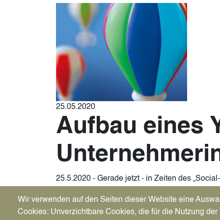
25.05.2020
Aufbau eines 
Unternehmeri
25.5.2020 - Gerade jetzt - in Zeiten des „Soc
Recklignhausen schlägt diesen neuen Weg ein:
Wir verwenden auf den Seiten dieser Website eine Auswa
"Aufbau eines YouTube-Kanals für Unternehm
Cookies: Unverzichtbare Cookies, die für die Nutzung der 