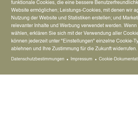
YouTube ist nach Google die beliebteste Suchma
funktionale Cookies, die eine bessere Benutzerfreundlichk
Internetuser ein Video pro Tag ansehen.
Website ermöglichen; Leistungs-Cookies, mit denen wir ag
Nutzung der Website und Statistiken erstellen; und Market
Anders als Facebook und Instagram ist YouTube 
relevanter Inhalte und Werbung verwendet werden. We
sie ein relevantes Thema behandeln. Außerdem
wählen, erklären Sie sich mit der Verwendung aller Cooki
einfach lieber ein Video an, als lange Texte zu 
können jederzeit unter "Einstellungen" einzelne Cookie-T
Inhalte des Webinars:
ablehnen und Ihre Zustimmung für die Zukunft widerrufen.
Datenschutzbestimmungen
Impressum
Cookie-Dokumentat
Was muss ein YouTube-Neuling beachten
Warum ist YouTube so wichtig fürs Market
Wie findet man die richtigen Keywords?
Warum Keywords nicht so wichtig sind, wi
Referentin Michaela Engelshowe hat Ende 201
sich selbst: „YouTube ist nicht nur mein Job, es
Die Anmeldung für das Webinar ist über die be
02361/53-4330 oder per Mail an
startercenter@
Den Link zum Webinar erhalten Sie per Mail mi