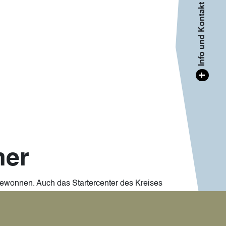
Info und Kontakt
+
mer
 gewonnen. Auch das Startercenter des Kreises
rtercenter die Webinar-Premiere mit dem Thema
19 bis 11.30 Uhr.