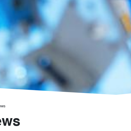
ews
ews