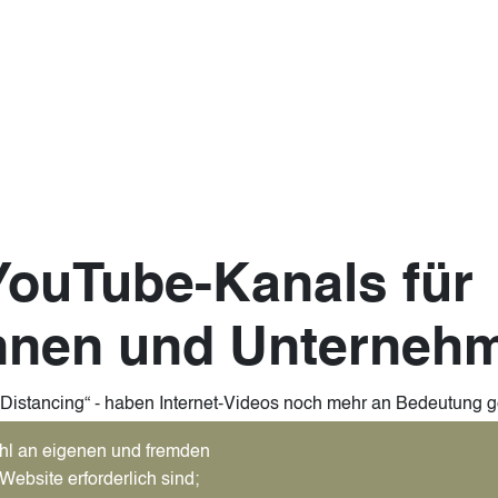
YouTube-Kanals für
nnen und Unterneh
ial-Distancing“ - haben Internet-Videos noch mehr an Bedeutung
 An Stelle eines klassischen Präsenzseminares feiert das Sta
hl an eigenen und fremden
erinnen und Unternehmer" am
Donnerstag, 28. Mai 2020
, von 
Website erforderlich sind;