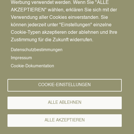
Werbung verwendet werden. Wenn Sie "ALLE
AKZEPTIEREN" wählen, erklären Sie sich mit der
Verwendung aller Cookies einverstanden. Sie
können jederzeit unter "Einstellungen" einzelne
Pfadnavigation
Wirtschaft | Bauen | Umwelt
Wirtschaftsförderung
News
Cookie-Typen akzeptieren oder ablehnen und Ihre
Zustimmung für die Zukunft widerrufen.
Wirtschafts-
Vorlesen
Datenschutzbestimmungen
Impressum
News
Cookie-Dokumentation
COOKIE-EINSTELLUNGEN
ALLE ABLEHNEN
ALLE AKZEPTIEREN