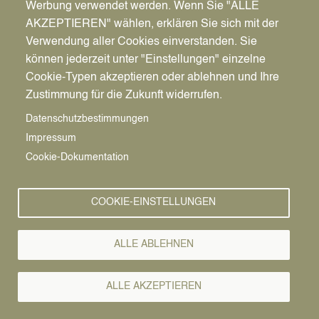
Werbung verwendet werden. Wenn Sie "ALLE
AKZEPTIEREN" wählen, erklären Sie sich mit der
Verwendung aller Cookies einverstanden. Sie
können jederzeit unter "Einstellungen" einzelne
Pfadnavigation
Wirtschaft | Bauen | Umwelt
Wirtschaftsförderung
News
Cookie-Typen akzeptieren oder ablehnen und Ihre
Zustimmung für die Zukunft widerrufen.
Wirtschafts-
Vorlesen
Datenschutzbestimmungen
Impressum
News
Cookie-Dokumentation
22.05.2020
COOKIE-EINSTELLUNGEN
Ausbildungsprog
NRW 2020 -
ALLE ABLEHNEN
Startchancen
ALLE AKZEPTIEREN