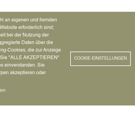
ründet.
hl an eigenen und fremden
Website erforderlich sind;
g militärischer Fähigkeiten und in Themen der Sicherheitspolit
eit bei der Nutzung der
olksbund deutsche Kriegsgräberfürsorge.
gregierte Daten über die
ing-Cookies, die zur Anzeige
nn Sie "ALLE AKZEPTIEREN"
COOKIE-EINSTELLUNGEN
es einverstanden. Sie
ypen akzeptieren oder
ion