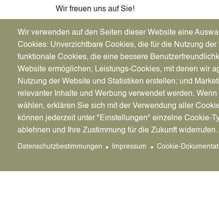
Wir freuen uns auf Sie!
Die Reservistenkameradschaft wurde 1968 geg
Wir verwenden auf den Seiten dieser Website eine Auswa
Cookies: Unverzichtbare Cookies, die für die Nutzung der 
Unseren Schwerpunkt sehen wir in der Förderun
funktionale Cookies, die eine bessere Benutzerfreundlichk
Zusätzlich sind wir Ansprechpartner für den V
Website ermöglichen; Leistungs-Cookies, mit denen wir ag
Nutzung der Website und Statistiken erstellen; und Market
Homepage
relevanter Inhalte und Werbung verwendet werden. We
Reservistenkameradschaft Datteln
wählen, erklären Sie sich mit der Verwendung aller Cooki
können jederzeit unter "Einstellungen" einzelne Cookie-T
Ansprechpartner
ablehnen und Ihre Zustimmung für die Zukunft widerrufen.
Andreas Kolinke, Hauptfeldwebel d.R.
Datenschutzbestimmungen
Impressum
Cookie-Dokumentat
02363-5595344
AndreasKolinke@aol.com
Adresse
NN NN, 45711 Datteln, NRW