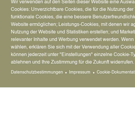
Wir verwenden auf den Seiten dieser Website eine Auswa
Adresse
Cookies: Unverzichtbare Cookies, die für die Nutzung der 
Heibeckstraße 27, 45711 Datteln
funktionale Cookies, die eine bessere Benutzerfreundlichk
Dachverband
Website ermöglichen; Leistungs-Cookies, mit denen wir ag
VdRBW e.V. Bonn
Nutzung der Website und Statistiken erstellen; und Market
relevanter Inhalte und Werbung verwendet werden. We
wählen, erklären Sie sich mit der Verwendung aller Cooki
können jederzeit unter "Einstellungen" einzelne Cookie-T
Neue Suche
ablehnen und Ihre Zustimmung für die Zukunft widerrufen.
Datenschutzbestimmungen
Impressum
Cookie-Dokumentat
Hier stellen sich Vereine dar.
Sie sind für Inhalt und Aktualität ihrer Darstellu
Eintrag bearbeiten