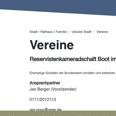
Pfadnavigation
Stadt | Rathaus | Familie
Unsere Stadt
Vereine
Vereine
Reservistenkameradschaft Boot 
Ehemalige Soldaten der Bundeswehr erhalten und betreiben
Ansprechpartner
Jan Berger (Vorsitzender)
0171/2012113
jan.novi@gmx.de