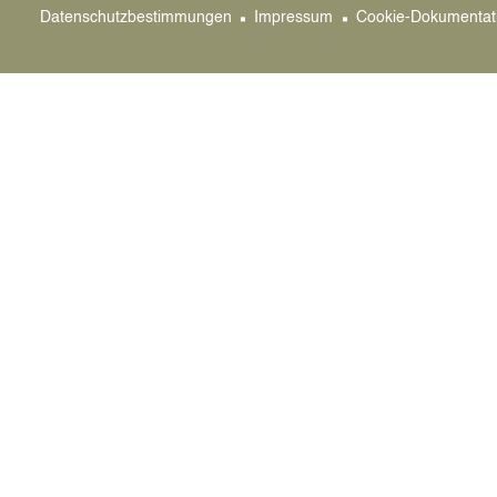
Datenschutzbestimmungen
Impressum
Cookie-Dokumentat
Neue Suche
Hier stellen sich Vereine dar.
Sie sind für Inhalt und Aktualität ihrer Darstellu
Eintrag bearbeiten
Stadt Datteln
Bürger
Genthiner Straße 8
Klimas
45711 Datteln
Dattel
Servic